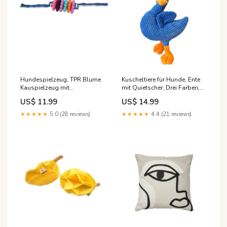
Hundespielzeug, TPR Blume
Kuscheltiere für Hunde, Ente
Kauspielzeug mit
mit Quietscher, Drei Farben,
Baumwollseil, Langlebig und
ideal zum Kuscheln & Spielen
US$ 11.99
US$ 14.99
Backenzahn in Blau, Pink,
für alle Hunde Farben:Gelb
Grün, 33 cm lang Braun
★★★★★
5.0 (28 reviews)
★★★★★
4.4 (21 reviews)