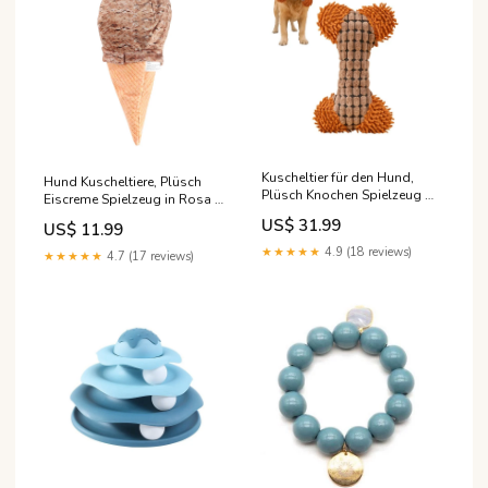
Kuscheltier für den Hund,
Hund Kuscheltiere, Plüsch
Plüsch Knochen Spielzeug mit
Eiscreme Spielzeug in Rosa &
Quietscher, 3er Set in Blau,
Braun, Interaktives
US$ 31.99
US$ 11.99
Kaffee und Weiß, Begleiter für
Hundespielzeug mit
Hunde Grau
Quietscher Farben:Braun
★★★★★
4.9 (18 reviews)
★★★★★
4.7 (17 reviews)