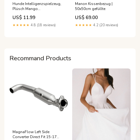
Hunde Intelligenzspielzeug,
Manon Kissenbezug |
Plüsch Mango
50x50cm gefüllte
Futterspielzeug mit Lautes
US$ 11.99
US$ 69.00
Papier für Training, Spielzeug
zur Beschäftigung von
★★★★★
4.8 (18 reviews)
★★★★★
4.2 (20 reviews)
Hunden (1 Stück) Rot
Recommand Products
MagnaFlow Left Side
Converter Direct Fit 15-17