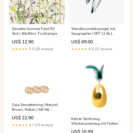
Serviette Summer Field 50
Wandkosmetikspiegel mit
Stck | 40x40cm Tischlampe
Saugnäpfen | SPT 12 8x |
Chrom Salzzitrone
US$ 12.90
US$ 69.00
★★★★★
5.0 (28 reviews)
★★★★★
4.6 (22 reviews)
Gaia Serviettenring | Natural
Brown, Rattan | S/6 Stk.
Desinfektionsmittel
US$ 22.90
Katzen Spielzeug,
Wackelspielzeug mit Federn
★★★★★
4.7 (19 reviews)
und Katzenminze-Kugel, Spaß
US$ 15.99
und Entspannung für Katzen