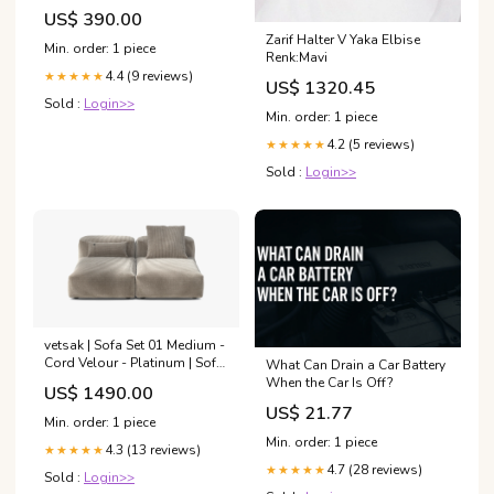
Ford F-150 5.0L Wheel and
US$ 390.00
Tire Accessories>Tire Chains
Zarif Halter V Yaka Elbise
Min. order: 1 piece
Renk:Mavi
4.4 (9 reviews)
★★★★★
US$ 1320.45
Sold :
Login>>
Min. order: 1 piece
4.2 (5 reviews)
★★★★★
Sold :
Login>>
vetsak | Sofa Set 01 Medium -
Cord Velour - Platinum | Sofa
What Can Drain a Car Battery
Modulable | 2.5 Places
When the Car Is Off?
US$ 1490.00
configuration_pillow
US$ 21.77
Min. order: 1 piece
Min. order: 1 piece
4.3 (13 reviews)
★★★★★
4.7 (28 reviews)
★★★★★
Sold :
Login>>