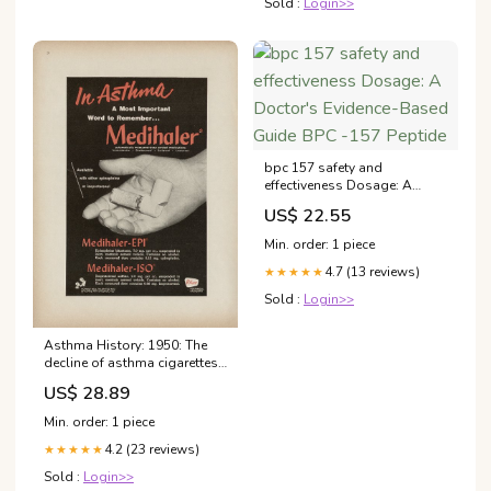
Sold :
Login>>
bpc 157 safety and
effectiveness Dosage: A
Doctor's Evidence-Based
US$ 22.55
Guide BPC -157 Peptide
Min. order: 1 piece
4.7 (13 reviews)
★★★★★
Sold :
Login>>
Asthma History: 1950: The
decline of asthma cigarettes
and powder
US$ 28.89
Min. order: 1 piece
4.2 (23 reviews)
★★★★★
Sold :
Login>>