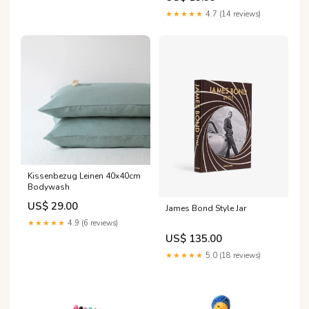
in Gelb, Blau und Rosa
★★★★★
4.7 (14 reviews)
Farben:Blau
Kissenbezug Leinen 40x40cm
Bodywash
US$ 29.00
James Bond Style Jar
★★★★★
4.9 (6 reviews)
US$ 135.00
★★★★★
5.0 (18 reviews)