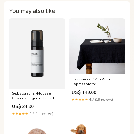
You may also like
Tischdecke | 140x250cm
Espressolöffel
US$ 149.00
Selbstbräuner-Mousse |
Cosmos Organic Burned
★★★★★
4.7 (19 reviews)
Metal
US$ 24.90
★★★★★
4.7 (10 reviews)