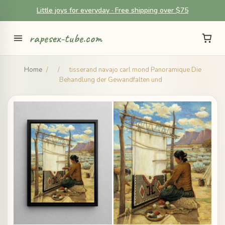
Little joys for everyday · Free shipping over $75
rapesex-tube.com
Home
/
/
tisserand navajo carl mond Panoramique Die
Behandlung der Gewandfalten und