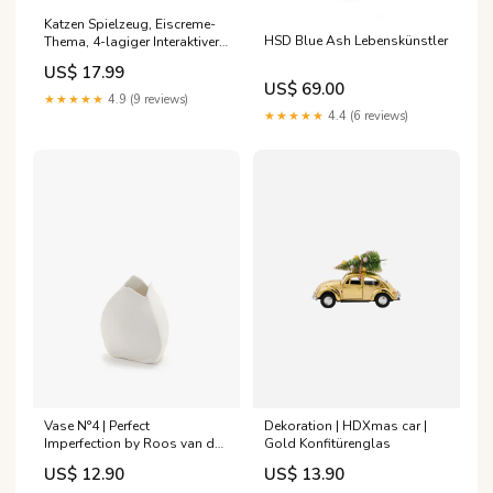
Katzen Spielzeug, Eiscreme-
HSD Blue Ash Lebenskünstler
Thema, 4-lagiger Interaktiver
Spielzeugbahn für Katzen,
US$ 17.99
Intelligenzförderung und
US$ 69.00
Spaß für Ihre Katze Blau
★★★★★
4.9 (9 reviews)
★★★★★
4.4 (6 reviews)
Dekoration | HDXmas car |
Vase N°4 | Perfect
Gold Konfitürenglas
Imperfection by Roos van de
Velde Baumkette
US$ 13.90
US$ 12.90