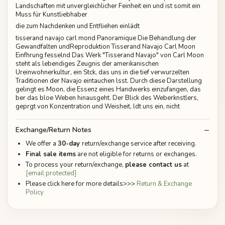
Landschaften mit unvergleichlicher Feinheit ein und ist somit ein
Muss für Kunstliebhaber
die zum Nachdenken und Entfliehen einlädt
tisserand navajo carl mond Panoramique Die Behandlung der
Gewandfalten undReproduktion Tisserand Navajo Carl Moon
Einfhrung fesselnd Das Werk "Tisserand Navajo" von Carl Moon
steht als lebendiges Zeugnis der amerikanischen
Ureinwohnerkultur, ein Stck, das uns in die tief verwurzelten
Traditionen der Navajo eintauchen lsst. Durch diese Darstellung
gelingt es Moon, die Essenz eines Handwerks einzufangen, das
ber das bloe Weben hinausgeht. Der Blick des Weberknstlers,
geprgt von Konzentration und Weisheit, ldt uns ein, nicht
Exchange/Return Notes
We offer a
30-day
return/exchange service after receiving.
Final sale items
are not eligible for returns or exchanges.
To process your return/exchange,
please contact us
at
[email protected]
Please click here for more details>>>
Return & Exchange
Policy